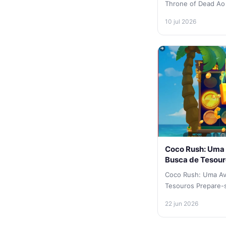
Throne of Dead Ao
Gold and the Thron
10 jul 2026
Coco Rush: Uma 
Busca de Tesour
Coco Rush: Uma Av
Tesouros Prepare-
inesquecível rumo a
22 jun 2026