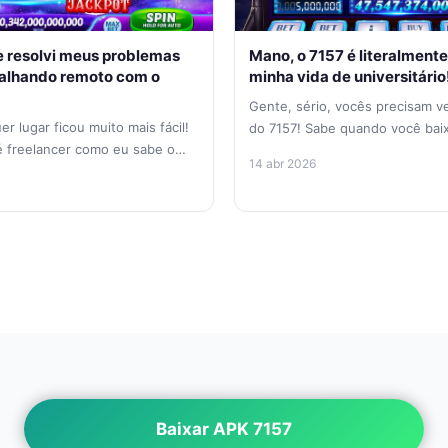
 resolvi meus problemas
Mano, o 7157 é literalmente
alhando remoto com o
minha vida de universitário
Gente, sério, vocês precisam v
er lugar ficou muito mais fácil!
do 7157! Sabe quando você bai
é freelancer como eu sabe o
nada por ele...
14 abr 2026
Baixar APK 7157