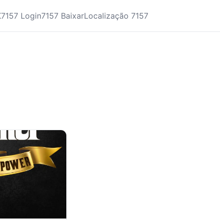
K
7157 Login
7157 Baixar
Localização 7157