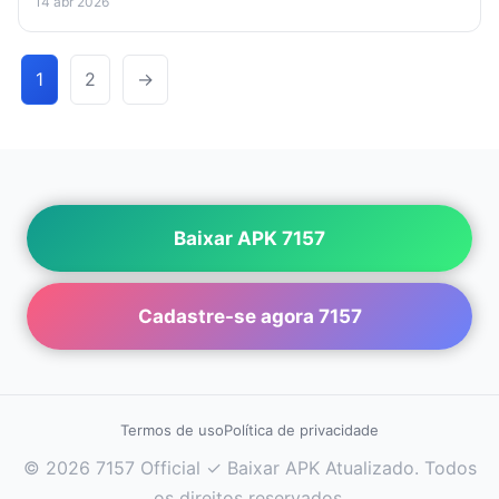
14 abr 2026
1
2
→
Baixar APK 7157
Cadastre-se agora 7157
Termos de uso
Política de privacidade
© 2026 7157 Official ✓ Baixar APK Atualizado. Todos
os direitos reservados.