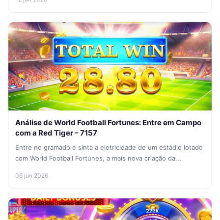
Análise de World Football Fortunes: Entre em Campo
com a Red Tiger – 7157
Entre no gramado e sinta a eletricidade de um estádio lotado
com World Football Fortunes, a mais nova criação da...
06 jun 2026