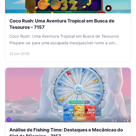
Coco Rush: Uma Aventura Tropical em Busca de
Tesouros – 7157
Coco Rush: Uma Aventura Tropical em Busca de Tesouros
Prepare-se para uma escapada inesquecível rumo a um
paraíso ensolarado. O...
22 jun 2026
Análise de Fishing Time: Destaques e Mecânicas do