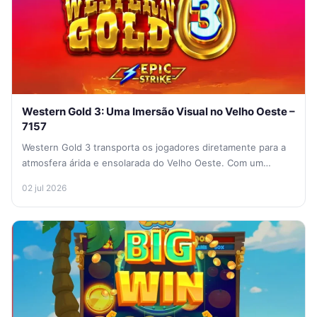
Western Gold 3: Uma Imersão Visual no Velho Oeste –
7157
Western Gold 3 transporta os jogadores diretamente para a
atmosfera árida e ensolarada do Velho Oeste. Com um
design visual...
02 jul 2026