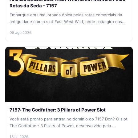
Rotas da Seda – 7157
Embarque em uma jornada épica pelas rotas comerciais da
antiguidade com o slot East West Wild, onde cada giro das...
05 ago 2026
7157: The Godfather: 3 Pillars of Power Slot
Você está pronto para entrar no domínio do 7157 Don? O slot
The Godfather: 3 Pillars of Power, desenvolvido pela...
18 jul 2026