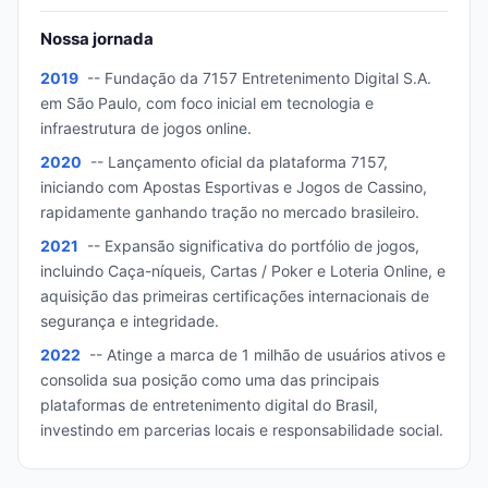
Nossa jornada
2019
-- Fundação da 7157 Entretenimento Digital S.A.
em São Paulo, com foco inicial em tecnologia e
infraestrutura de jogos online.
2020
-- Lançamento oficial da plataforma 7157,
iniciando com Apostas Esportivas e Jogos de Cassino,
rapidamente ganhando tração no mercado brasileiro.
2021
-- Expansão significativa do portfólio de jogos,
incluindo Caça-níqueis, Cartas / Poker e Loteria Online, e
aquisição das primeiras certificações internacionais de
segurança e integridade.
2022
-- Atinge a marca de 1 milhão de usuários ativos e
consolida sua posição como uma das principais
plataformas de entretenimento digital do Brasil,
investindo em parcerias locais e responsabilidade social.