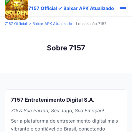
7157 Official ✓ Baixar APK Atualizado
7157 Official ✓ Baixar APK Atualizado
›
Localização 7157
Sobre 7157
7157 Entretenimento Digital S.A.
7157: Sua Paixão, Seu Jogo, Sua Emoção!
Ser a plataforma de entretenimento digital mais
vibrante e confiável do Brasil, conectando