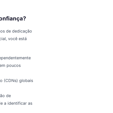
confiança?
anos de dedicação
ial, você está
dependentemente
a em poucos
do (CDNs) globais
ção de
 a identificar as