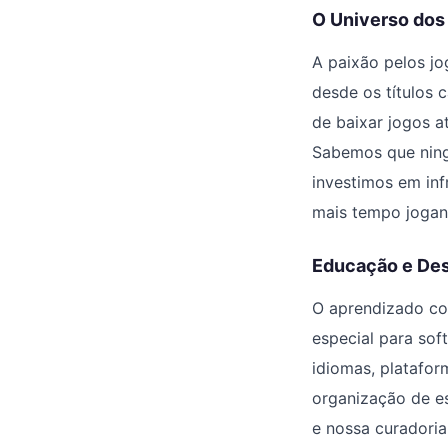
O Universo do
A paixão pelos jo
desde os títulos 
de baixar jogos a
Sabemos que ning
investimos em in
mais tempo jogan
Educação e De
O aprendizado con
especial para sof
idiomas, platafor
organização de e
e nossa curadori