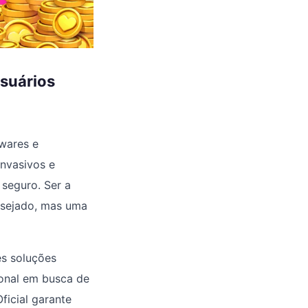
usuários
twares e
invasivos e
seguro. Ser a
esejado, mas uma
es soluções
ional em busca de
icial garante