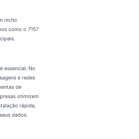
um nicho
amos como o 7157
cipais.
é essencial. No
nsagens e redes
mentas de
mpresas otimizem
talação rápida,
seus dados.