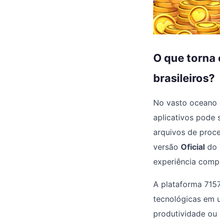
O que torna 
brasileiros?
No vasto oceano d
aplicativos pode 
arquivos de proc
versão
Oficial
do 
experiência compl
A plataforma 7157
tecnológicas em u
produtividade ou 